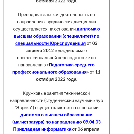
октября 2022 года
.
Преподавательская деятельность по
направлению юридических дисциплин
осуществляется на основании
диплома о
высшем образовании (специалитет) по
специальности Юриспруденция
от
03
апреля 2012
года, диплома о
профессиональной переподготовке по
направлению «
Педагогика среднего
профессионального образования
» от
11
октября 2022 года
.
Кружковые занятия технической
направленности (студенческий научный клуб
"Эврика") осуществляются на основании
диплома о высшем образовании
(магистратура) по направлению 09.04.03
Прикладная информатика
от
06 апреля