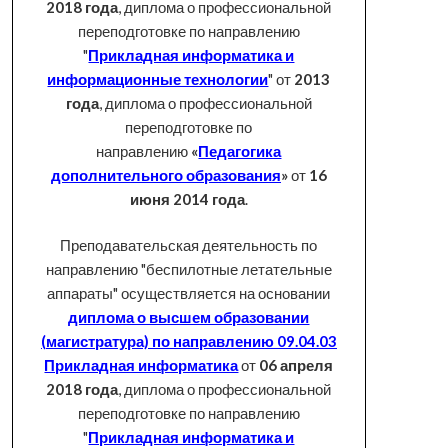
2018 года
, диплома о профессиональной
переподготовке по направлению
"
Прикладная информатика и
информационные технологии
" от
2013
года
, диплома о профессиональной
переподготовке по
направлению
«
Педагогика
дополнительного образования
»
от
16
июня 2014 года
.
Преподавательская деятельность по
направлению "беспилотные летательные
аппараты" осуществляется на основании
диплома о высшем образовании
(магистратура) по направлению 09.04.03
Прикладная информатика
от
06 апреля
2018 года
, диплома о профессиональной
переподготовке по направлению
"
Прикладная информатика и