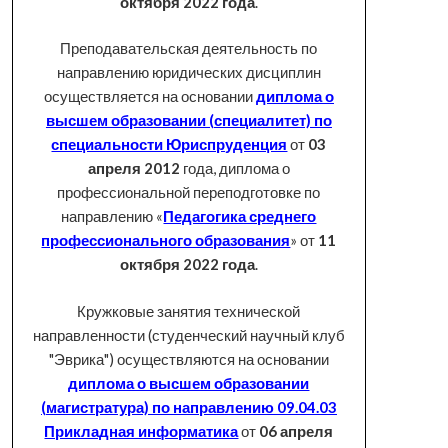
октября 2022 года
.
Преподавательская деятельность по
направлению юридических дисциплин
осуществляется на основании
диплома о
высшем образовании (специалитет) по
специальности Юриспруденция
от
03
апреля 2012
года, диплома о
профессиональной переподготовке по
направлению «
Педагогика среднего
профессионального образования
» от
11
октября 2022 года
.
Кружковые занятия технической
направленности (студенческий научный клуб
"Эврика") осуществляются на основании
диплома о высшем образовании
(магистратура) по направлению 09.04.03
Прикладная информатика
от
06 апреля