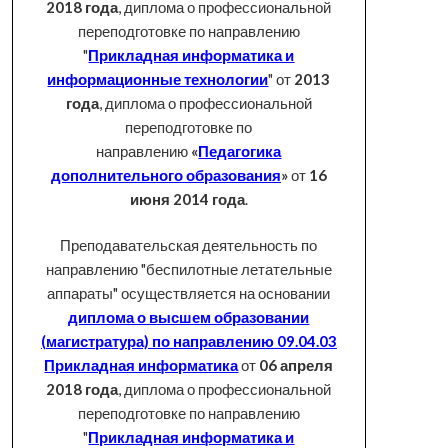
2018 года
, диплома о профессиональной
переподготовке по направлению
"
Прикладная информатика и
информационные технологии
" от
2013
года
, диплома о профессиональной
переподготовке по
направлению
«
Педагогика
дополнительного образования
»
от
16
июня 2014 года
.
Преподавательская деятельность по
направлению "беспилотные летательные
аппараты" осуществляется на основании
диплома о высшем образовании
(магистратура) по направлению 09.04.03
Прикладная информатика
от
06 апреля
2018 года
, диплома о профессиональной
переподготовке по направлению
"
Прикладная информатика и