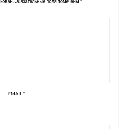
икован.
Обязательные поля помечены
*
EMAIL
*